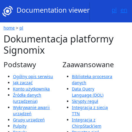
untitled page
Documentation viewer
pl
en
home
>
pl
Dokumentacja platformy
Signomix
Podstawy
Zaawansowane
Ogólny opis serwisu
Biblioteka procesora
Jak zacząć
danych
Konto użytkownika
Data Query
Źródła danych
Language (DQL)
(urządzenia)
Skrypty reguł
Wykrywanie awarii
Integracja z siecią
urządzeń
TTN
Grupy urządzeń
Integracja z
Pulpity
ChirpStack'iem