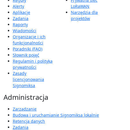
Reguły
Prywatna sieć
Alerty
LoRaWAN
Aplikacje
Narzędzia dla
Zadania
projektów
Raporty
Wiadomości
Organizacje i ich
funkcjonalności
Poradniki (FAQ)
Słownik pojęć
Regulamin i polityka
prywatności
Zasady
licencjonowania
Signomiksa
Administracja
Zarządzanie
Budowa i uruchamianie Signomiksa lokalnie
Retencja danych
Zadania