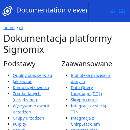
Documentation viewer
pl
en
home
>
pl
Dokumentacja platformy
Signomix
Podstawy
Zaawansowane
Ogólny opis serwisu
Biblioteka procesora
Jak zacząć
danych
Konto użytkownika
Data Query
Źródła danych
Language (DQL)
(urządzenia)
Skrypty reguł
Wykrywanie awarii
Integracja z siecią
urządzeń
TTN
Grupy urządzeń
Integracja z
Pulpity
ChirpStack'iem