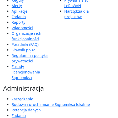
Reguły
Prywatna sieć
Alerty
LoRaWAN
Aplikacje
Narzędzia dla
Zadania
projektów
Raporty
Wiadomości
Organizacje i ich
funkcjonalności
Poradniki (FAQ)
Słownik pojęć
Regulamin i polityka
prywatności
Zasady
licencjonowania
Signomiksa
Administracja
Zarządzanie
Budowa i uruchamianie Signomiksa lokalnie
Retencja danych
Zadania